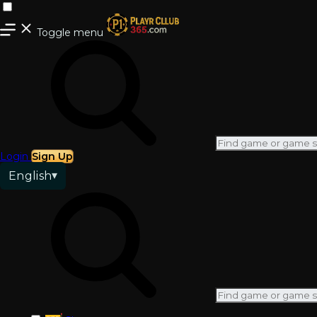
Toggle menu
Login
Sign Up
English