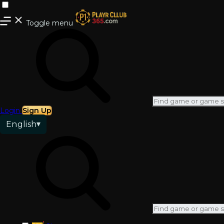
Toggle menu
Login
Sign Up
English