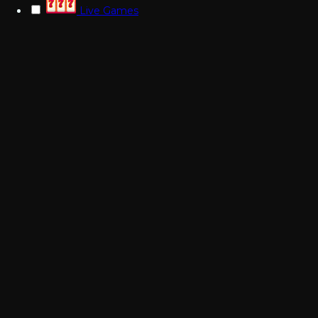
Live Games