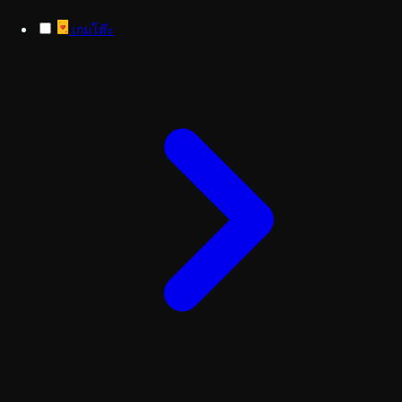
เกมโต๊ะ