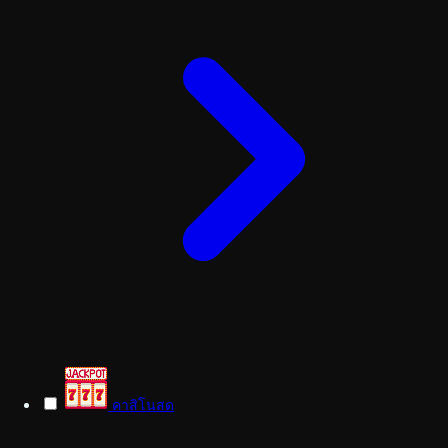
คาสิโนสด