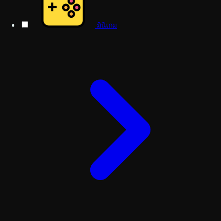
มินิเกม