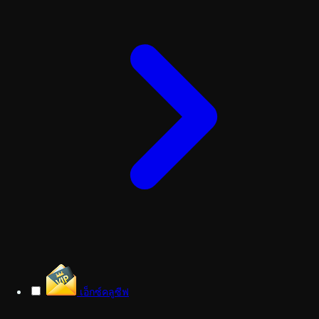
เอ็กซ์คลูซีฟ