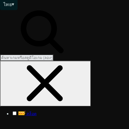
ไทย
สล็อต