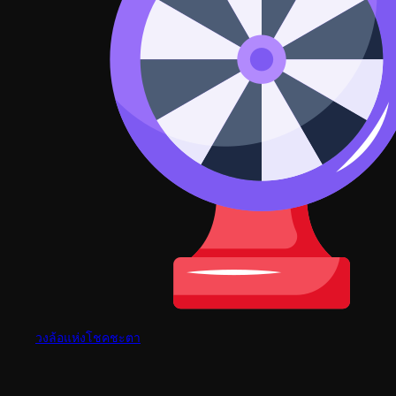
วงล้อแห่งโชคชะตา