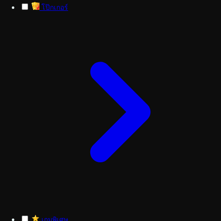
โป๊กเกอร์
เกมพิเศษ