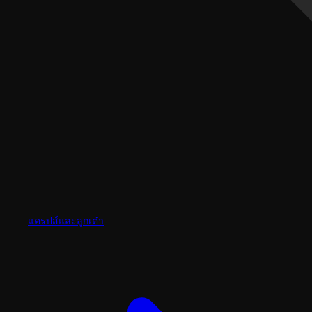
แครปส์และลูกเต๋า